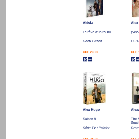
Alésia
Alex
Le rêve d'un roi nu
(Velo
Docu-Fiction
LGBT
CHF 23.00
CHF 
Alex Hugo
Alex
Saison 9
The 
Sout
Série TV / Policier
Dra
CHF 35.00
CHF 