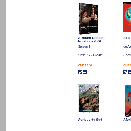
A Young Doctor's
Abel
Notebook & Ot
Saison 2
de A
Série TV / Drame
Comé
CHF 18.90
CHF 
Adrique du Sud
Afer