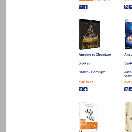
CHF 29.90
CHF 14.95
Antoine et Cléopâtre
Anzu
Blu-Ray
Blu-
Drame / Historique
Japa
dram
CHF 29.00
CHF 