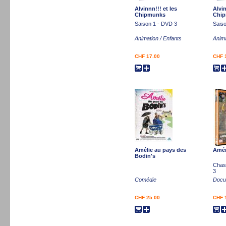
Alvinnn!!! et les
Alvin
Chipmunks
Chi
Saison 1 - DVD 3
Sais
Animation / Enfants
Anima
CHF 17.00
CHF 
Amélie au pays des
Amén
Bodin's
Chass
3
Comédie
Docu
CHF 25.00
CHF 