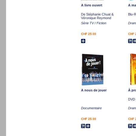
A livre ouvert
A m
De Stéphanie Chuat &
Blu-
Véronique Reymond
Série TV / Fiction
Drame
CHF 25.00
CHF 
A nous de jouer
À pr
DVD
Documentaire
Dram
CHF 25.00
CHF 