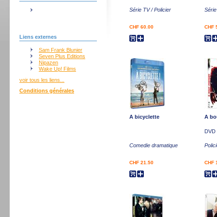
Série TV / Policier
Série
CHF 60.00
CHF 
Liens externes
Sam Frank Blunier
Seven Plus Editions
Nipazen
Wake Up! Films
voir tous les liens...
Conditions générales
A bicyclette
A bo
DVD
Comedie dramatique
Polic
CHF 21.50
CHF 