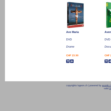
Ave Maria
Aver
DVD
DVD
Drame
Docum
CHF 15.90
CHF 
copyrights lugeon.ch | powered by
exonik.c
valid
X