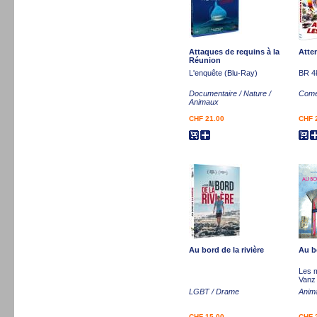
Attaques de requins à la
Atte
Réunion
L'enquête (Blu-Ray)
BR 4
Documentaire / Nature /
Come
Animaux
CHF 21.00
CHF 
Au bord de la rivière
Au b
Les m
Vanz
LGBT / Drame
Anima
CHF 15.00
CHF 