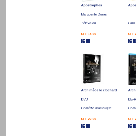
Apostrophes
Apos
Marguerite Duras
Télévision
Emis
CHF 15.90
CHF 
Archimède le clochard
Arch
DVD
Blu-
Comédie dramatique
Comé
CHF 22.00
CHF 