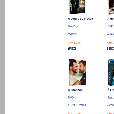
À coups de crosse
À de
Blu-Ray
DVD
Policier
Docum
CHF 31.00
CHF 
À l'horizon
À l'i
DVD
Sais
LGBT / Drame
Série
CHF 21.00
CHF 