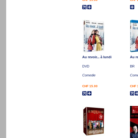
Au revoir... à lundi
Au re
DVD
BR
Comedie
Come
CHF 15.00
CHF 