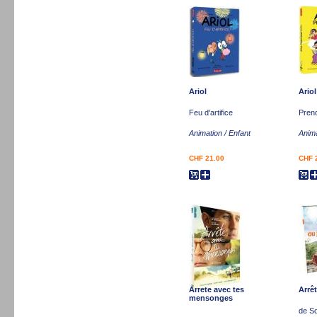
Ariol
Ariol
Feu d'artifice
Prend
Animation / Enfant
Anima
CHF 21.00
CHF 
Arrete avec tes
Arrê
mensonges
de So