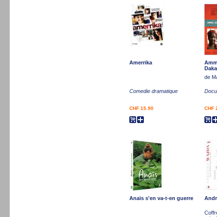
Amerrika
Amma
Daka
de Ma
Comedie dramatique
Docum
CHF 15.90
CHF 
Anaïs s'en va-t-en guerre
Andr
Coffr