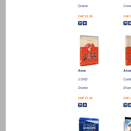
Drame
Comé
CHF 21.50
CHF 
Assa
Assa
2 DVD
Comb
Drame
Dra
CHF 27.00
CHF 