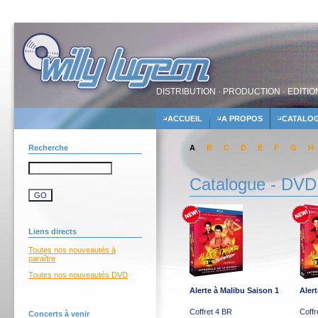
DISTRIBUTION · PRODUCTION · EDITIO
ACCUEIL
A PROPOS
CATALO
Recherche
A
B
C
D
E
F
G
H
Catalogue - DVD
Liens directs
Toutes nos nouveautés à
paraître
Toutes nos nouveautés DVD
Alerte à Malibu Saison 1
Aler
Coffret 4 BR
Coff
Concerts à venir