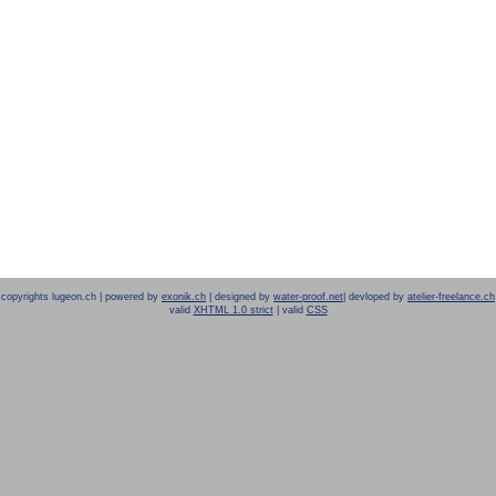
copyrights lugeon.ch | powered by
exonik.ch
| designed by
water-proof.net
| devloped by
atelier-freelance.ch
valid
XHTML 1.0 strict
| valid
CSS