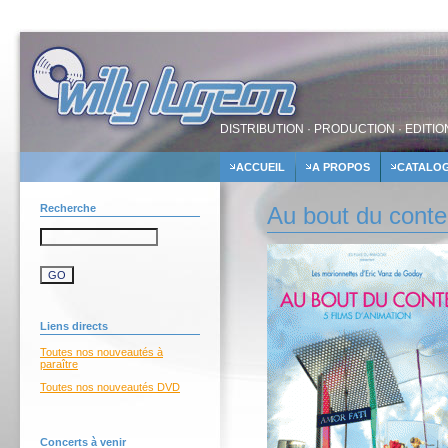
DISTRIBUTION · PRODUCTION · EDITIO
ACCUEIL
A PROPOS
CATALO
Recherche
Au bout du conte
Liens directs
Toutes nos nouveautés à
paraître
Toutes nos nouveautés DVD
Concerts à venir