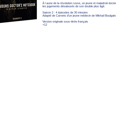
À l aune de la révolution russe, un jeune et maladroit doct
les jugements désabusés de son double plus âgé.
Saison 2 : 4 épisodes de 30 minutes
Adapté de Carnets d'un jeune médecin de Mikhaïl Boulgak
Version originale sous-titrée français
+12