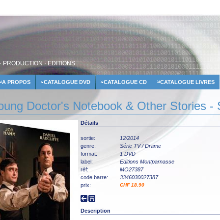
· PRODUCTION · EDITIONS
A PROPOS
CATALOGUE DVD
CATALOGUE CD
CATALOGUE LIVRES
oung Doctor's Notebook & Other Stories - 
Détails
sortie:
12/2014
genre:
Série TV / Drame
format:
1 DVD
label:
Editions Montparnasse
réf:
MO27387
code barre:
3346030027387
prix:
CHF 18.90
Description