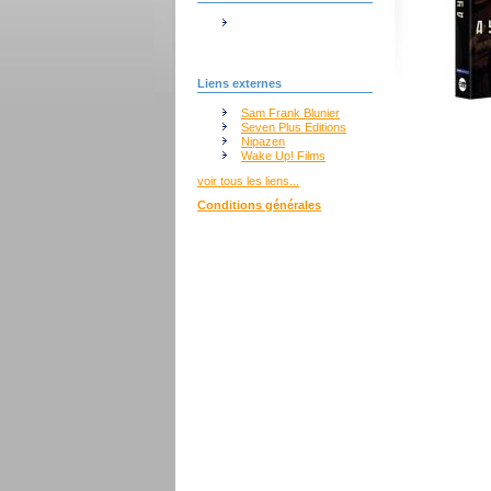
Liens externes
Sam Frank Blunier
Seven Plus Editions
Nipazen
Wake Up! Films
voir tous les liens...
Conditions générales