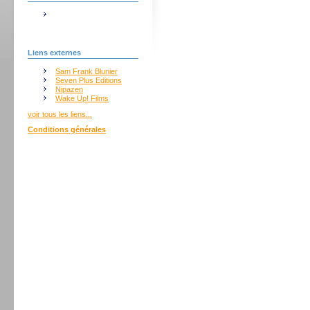
Liens externes
Sam Frank Blunier
Seven Plus Editions
Nipazen
Wake Up! Films
voir tous les liens...
Conditions générales