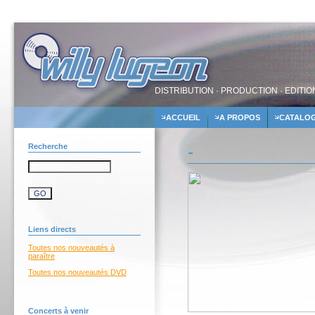
DISTRIBUTION · PRODUCTION · EDITIO
ACCUEIL
A PROPOS
CATALO
Recherche
-
Liens directs
Toutes nos nouveautés à
paraître
Toutes nos nouveautés DVD
Concerts à venir