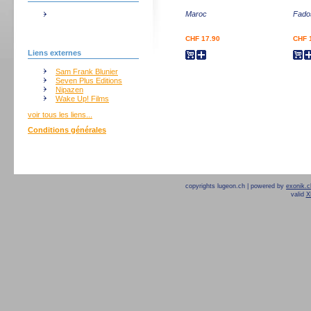
Maroc
Fado
CHF 17.90
CHF 
Liens externes
Sam Frank Blunier
Seven Plus Editions
Nipazen
Wake Up! Films
voir tous les liens...
Conditions générales
copyrights lugeon.ch | powered by
exonik.c
valid
X