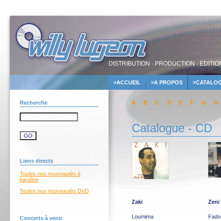
DISTRIBUTION · PRODUCTION · EDITIO
ACCUEIL
A PROPOS
CATALO
Recherche
A
B
C
D
E
F
G
H
Catalogue - CD
Liens directs
Toutes nos nouveautés à
paraître
Toutes nos nouveautés DVD
Zaki
Zeni
Loumima
Fado
Concerts à venir