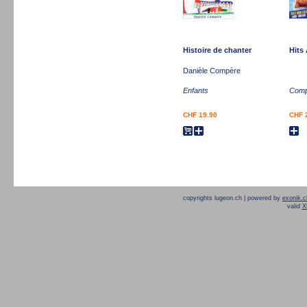
Histoire de chanter
Hits 
Danièle Compère
Enfants
Compi
CHF 19.90
CHF 
copyrights lugeon.ch | powered by
exonik.c
valid
X