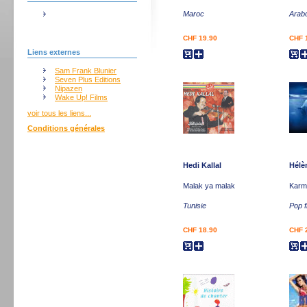
Maroc
Arab
CHF 19.90
CHF 
Liens externes
Sam Frank Blunier
Seven Plus Editions
Nipazen
Wake Up! Films
voir tous les liens...
Conditions générales
Hedi Kallal
Hélè
Malak ya malak
Karma
Tunisie
Pop f
CHF 18.90
CHF 