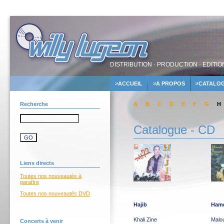
DISTRIBUTION · PRODUCTION · EDITIO
ACCUEIL
A PROPOS
CATALO
Recherche
A
B
C
D
E
F
G
H
Catalogue - CD
Liens directs
Toutes nos nouveautés à
paraître
Toutes nos nouveautés DVD
Hajib
Hamd
Khali Zine
Malou
Concerts à venir