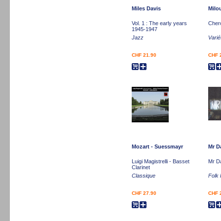
Miles Davis
Milo
Vol. 1 : The early years
Cher
1945-1947
Jazz
Varié
CHF 21.90
CHF 
Mozart - Suessmayr
Mr 
Luigi Magistrelli - Basset
Mr D
Clarinet
Classique
Folk
CHF 27.90
CHF 