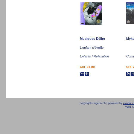
Musiques Délire
Myko
L'enfant s'éveille
Enfants / Relaxation
Compi
CHF 21.90
CHF 
copyrights lugeon.ch | powered by
exonik.c
valid
X