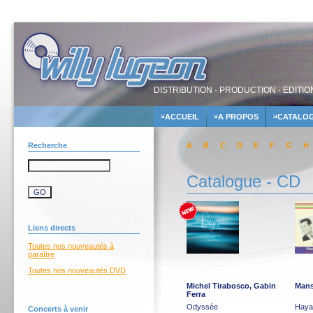
DISTRIBUTION · PRODUCTION · EDITIO
ACCUEIL
A PROPOS
CATALO
Recherche
A
B
C
D
E
F
G
H
Catalogue - CD
Liens directs
Toutes nos nouveautés à
paraître
Toutes nos nouveautés DVD
Michel Tirabosco, Gabin
Mans
Ferra
Odyssée
Hayat
Concerts à venir