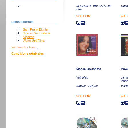
Musique de film / Flûte de
Tunis
Pan
CHF 19.90
CHF 
Liens externes
Sam Frank Blunier
Seven Plus Editions
Nipazen
Wake Up! Films
voir tous les liens...
Conditions générales
Massa Bouchafa
Mawa
Yuli Was
La n
Mah
Kabyle / Algérie
Maro
CHF 19.50
CHF 