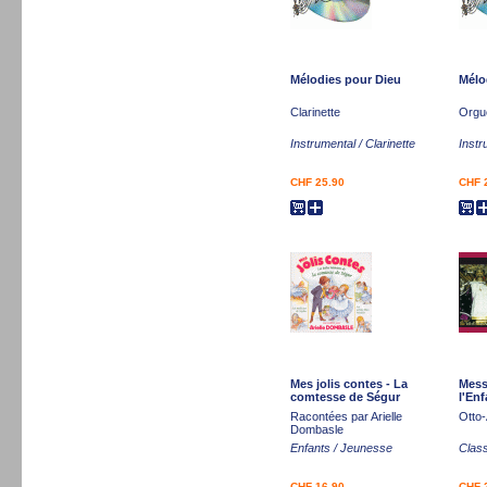
Mélodies pour Dieu
Mélo
Clarinette
Orgu
Instrumental / Clarinette
Instr
CHF 25.90
CHF 
Mes jolis contes - La
Mess
comtesse de Ségur
l'Enf
Racontées par Arielle
Otto-
Dombasle
Enfants / Jeunesse
Clas
CHF 16.90
CHF 