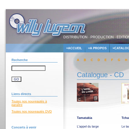
DISTRIBUTION · PRODUCTION · EDITIO
ACCUEIL
A PROPOS
CATALO
Recherche
A
B
C
D
E
F
G
H
Catalogue - CD
Liens directs
Toutes nos nouveautés à
paraître
Toutes nos nouveautés DVD
Tamatakia
Tcha
L'appel du large
Le l
Concerts à venir