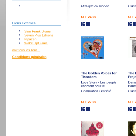
Musique du monde
Clas
CHF 24.90
CHF 
Liens externes
Sam Frank Blunier
Seven Plus Editions
Nipazen
Wake Up! Films
voir tous les liens...
Conditions générales
The Golden Voices for
The 
Theodora
Proj
Love Story - Les people
Denis
chantent pour le
Baum
Compilation / Variété
Clas
CHF 27.90
CHF 