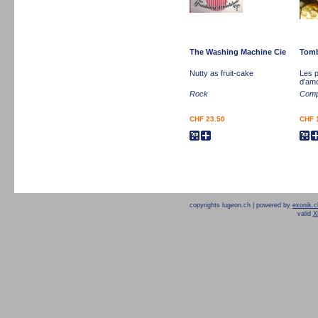
The Washing Machine Cie
Tomb
Nutty as fruit-cake
Les p
d'am
Rock
Compi
CHF 23.50
CHF 
copyrights lugeon.ch | powered by
exonik.c
valid
X