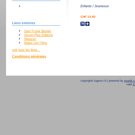
Enfants / Jeunesse
CHF 19.80
Liens externes
Sam Frank Blunier
Seven Plus Editions
Nipazen
Wake Up! Films
voir tous les liens...
Conditions générales
copyrights lugeon.ch | powered by
exonik.c
valid
X