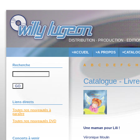
DISTRIBUTION · PRODUCTION · EDITIO
ACCUEIL
A PROPOS
CATALO
Recherche
A
B
C
D
E
F
G
H
Catalogue - Livr
Liens directs
Toutes nos nouveautés à
paraître
Toutes nos nouveautés DVD
Une maman pour Lili !
Véronique Moulin
Concerts à venir