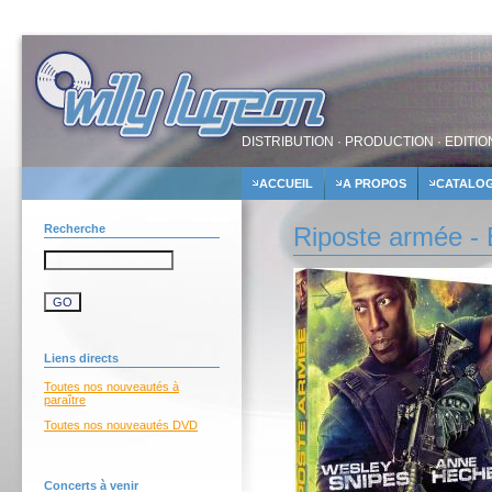
DISTRIBUTION · PRODUCTION · EDITIO
ACCUEIL
A PROPOS
CATALO
Recherche
Riposte armée - 
Liens directs
Toutes nos nouveautés à
paraître
Toutes nos nouveautés DVD
Concerts à venir