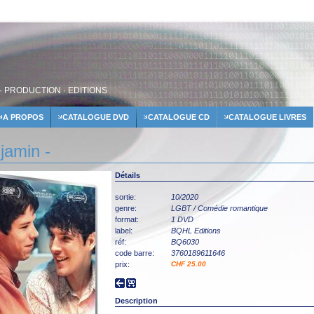
· PRODUCTION · EDITIONS
A PROPOS
CATALOGUE DVD
CATALOGUE CD
CATALOGUE LIVRES
jamin -
Détails
sortie:
10/2020
genre:
LGBT / Comédie romantique
format:
1 DVD
label:
BQHL Editions
réf:
BQ6030
code barre:
3760189611646
prix:
CHF 25.00
Description