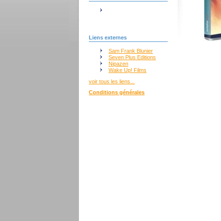
Liens externes
Sam Frank Blunier
Seven Plus Editions
Nipazen
Wake Up! Films
voir tous les liens...
Conditions générales