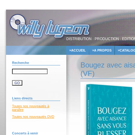
DISTRIBUTION · PRODUCTION · EDITIO
ACCUEIL
A PROPOS
CATALO
Recherche
Bougez avec aisa
(VF)
Liens directs
Toutes nos nouveautés à
paraître
Toutes nos nouveautés DVD
Concerts à venir