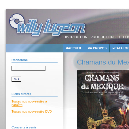
DISTRIBUTION · PRODUCTION · EDITIO
ACCUEIL
A PROPOS
CATALO
Recherche
Chamans du Mexi
Liens directs
Toutes nos nouveautés à
paraître
Toutes nos nouveautés DVD
Concerts à venir