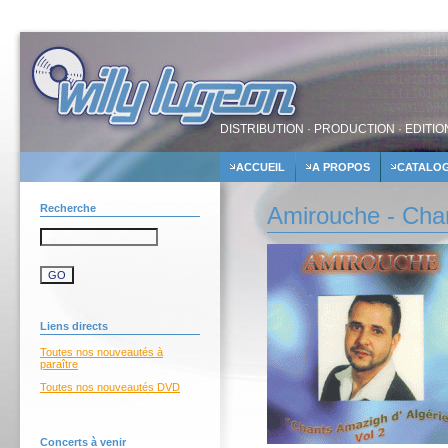
DISTRIBUTION · PRODUCTION · EDITIO
ACCUEIL
A PROPOS
CATALO
Recherche
Amirouche - Chan
Liens directs
Toutes nos nouveautés à
paraître
Toutes nos nouveautés DVD
Concerts à venir