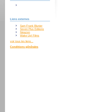
Liens externes
Sam Frank Blunier
Seven Plus Editions
Nipazen
Wake Up! Films
voir tous les liens...
Conditions générales