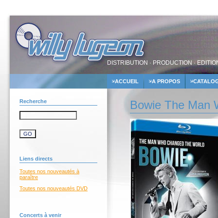
DISTRIBUTION · PRODUCTION · EDITIO
ACCUEIL
A PROPOS
CATALO
Recherche
Bowie The Man 
Liens directs
Toutes nos nouveautés à
paraître
Toutes nos nouveautés DVD
Concerts à venir