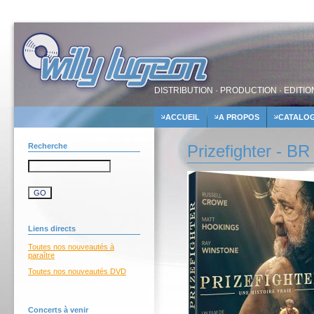
DISTRIBUTION · PRODUCTION · EDITIO
ACCUEIL
A PROPOS
CATALO
Recherche
Prizefighter - BR
Liens directs
Toutes nos nouveautés à
paraître
Toutes nos nouveautés DVD
Concerts à venir