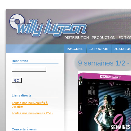
DISTRIBUTION · PRODUCTION · EDITIO
ACCUEIL
A PROPOS
CATALO
Recherche
9 semaines 1/2 
Liens directs
Toutes nos nouveautés à
paraître
Toutes nos nouveautés DVD
Concerts à venir