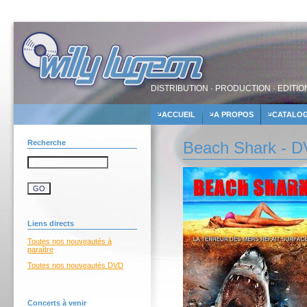
DISTRIBUTION · PRODUCTION · EDITIO
ACCUEIL
A PROPOS
CATALO
Recherche
Beach Shark - 
Liens directs
Toutes nos nouveautés à
paraître
Toutes nos nouveautés DVD
Concerts à venir