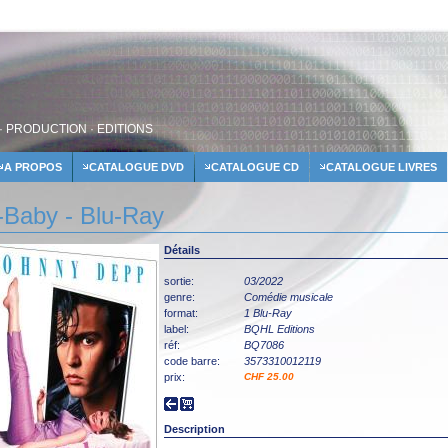
· PRODUCTION · EDITIONS
A PROPOS
CATALOGUE DVD
CATALOGUE CD
CATALOGUE LIVRES
-Baby - Blu-Ray
Détails
sortie:
03/2022
genre:
Comédie musicale
format:
1 Blu-Ray
label:
BQHL Editions
réf:
BQ7086
code barre:
3573310012119
prix:
CHF 25.00
Description