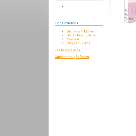
Liens externes
Sam Frank Blunier
Seven Plus Editions
Nipazen
Wake Up! Films
voir tous les liens...
Conditions générales