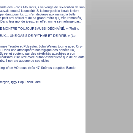
ande des Frocs Moulants, il se venge de l’exécution de son
uvais coup à la société. Si la bourgeoisie locale le tient
pendant pour lui. Et, n’en déplaise aux nantis, la belle
 petit ami officiel et de sa grand-mère qui, très remontés,
. Dans leur monde à eux, en effet, on ne se mélange pas.
SE MONTRE TOUJOURS AUSSI DÉCHAÎNÉ. » (Rolling
EUX… UNE OASIS DE RYTHME ET DE RIRE. » (Le
emale Trouble et Polyester, John Waters tourne avec Cry-
e. Dans une atmosphère nostalgique des années 50,
Street et soutenu par des célébrités attachées à son
réalisateur se livre avec autant d’inventivité que de cruauté
by, il ne rate aucune de ses cibles !
aking-of en VO sous-titrée 47' Scènes coupées Bande-
Bergen, Iggy Pop, Ricki Lake