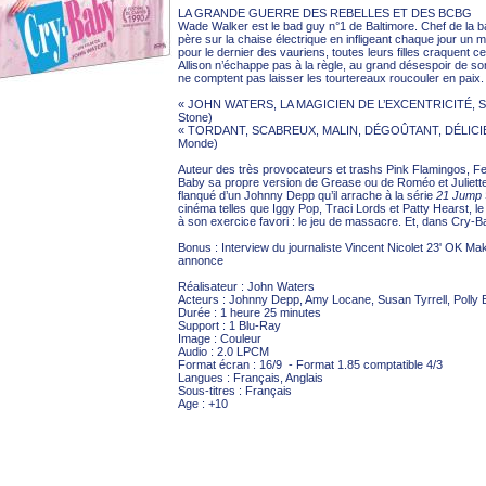
LA GRANDE GUERRE DES REBELLES ET DES BCBG
Wade Walker est le bad guy n°1 de Baltimore. Chef de la b
père sur la chaise électrique en infligeant chaque jour un ma
pour le dernier des vauriens, toutes leurs filles craquent ce
Allison n’échappe pas à la règle, au grand désespoir de son
ne comptent pas laisser les tourtereaux roucouler en paix
« JOHN WATERS, LA MAGICIEN DE L’EXCENTRICITÉ, 
Stone)
« TORDANT, SCABREUX, MALIN, DÉGOÛTANT, DÉLICI
Monde)
Auteur des très provocateurs et trashs Pink Flamingos, F
Baby sa propre version de Grease ou de Roméo et Juliett
flanqué d’un Johnny Depp qu’il arrache à la série
21 Jump
cinéma telles que Iggy Pop, Traci Lords et Patty Hearst, le 
à son exercice favori : le jeu de massacre. Et, dans Cry-Ba
Bonus : Interview du journaliste Vincent Nicolet 23' OK M
annonce
Réalisateur : John Waters
Acteurs : Johnny Depp, Amy Locane, Susan Tyrrell, Polly 
Durée : 1 heure 25 minutes
Support : 1 Blu-Ray
Image : Couleur
Audio : 2.0 LPCM
Format écran : 16/9 - Format 1.85 comptatible 4/3
Langues : Français, Anglais
Sous-titres : Français
Age : +10