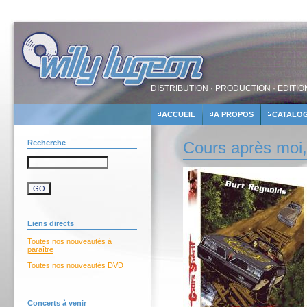
DISTRIBUTION · PRODUCTION · EDITIO
ACCUEIL
A PROPOS
CATALO
Recherche
Cours après moi,
Liens directs
Toutes nos nouveautés à
paraître
Toutes nos nouveautés DVD
Concerts à venir