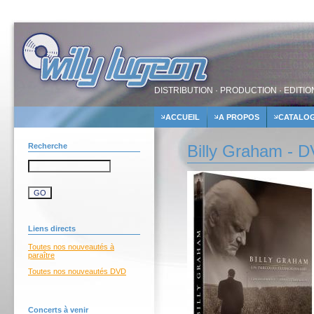
DISTRIBUTION · PRODUCTION · EDITIO
ACCUEIL
A PROPOS
CATALO
Recherche
Billy Graham - 
Liens directs
Toutes nos nouveautés à
paraître
Toutes nos nouveautés DVD
Concerts à venir