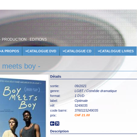
· PRODUCTION · EDITIONS
A PROPOS
CATALOGUE DVD
CATALOGUE CD
CATALOGUE LIVRES
 meets boy -
Détails
sortie:
09/2021
genre:
LGBT / Comédie dramatique
format:
1 DVD
label:
Optimale
réf:
5249035
code barre:
3760115249035
prix:
CHF 21.00
Description