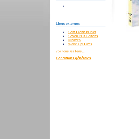
Liens externes
Sam Frank Blunier
Seven Plus Editions
Nipazen
Wake Up! Films
voir tous les liens...
Conditions générales