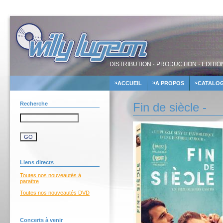
DISTRIBUTION · PRODUCTION · EDITIO
ACCUEIL
A PROPOS
CATALO
Recherche
Fin de siècle -
Liens directs
Toutes nos nouveautés à
paraître
Toutes nos nouveautés DVD
Concerts à venir