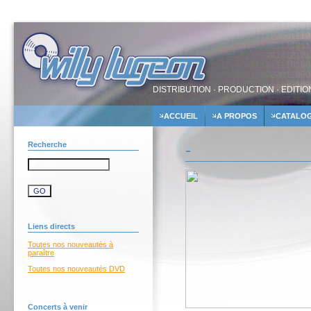
DISTRIBUTION · PRODUCTION · EDITIO
ACCUEIL
A PROPOS
CATALO
Recherche
-
Liens directs
Toutes nos nouveautés à
paraître
Toutes nos nouveautés DVD
Concerts à venir