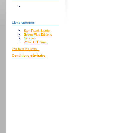
Liens externes
Sam Frank Blunier
Seven Plus Editions
Nipazen
Wake Up! Films
voir tous les liens...
Conditions générales