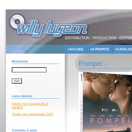
DISTRIBUTION · PRODUCTION · EDITIO
ACCUEIL
A PROPOS
CATALO
Recherche
Pompei -
Liens directs
Toutes nos nouveautés à
paraître
Toutes nos nouveautés DVD
Concerts à venir