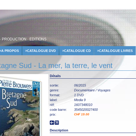
· PRODUCTION · EDITIONS
A PROPOS
CATALOGUE DVD
CATALOGUE CD
CATALOGUE LIVRES
tagne Sud - La mer, la terre, le vent
Détails
sortie:
06/2015
genre:
Documentaire / Voyages
format:
1 DVD
label:
Media 9
réf:
1607348010
code barre:
3545020027400
prix:
CHF 19.00
Description