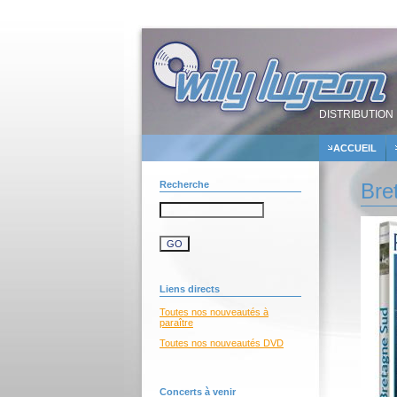
DISTRIBUTION 
ACCUEIL
Recherche
Bre
Liens directs
Toutes nos nouveautés à
paraître
Toutes nos nouveautés DVD
Concerts à venir