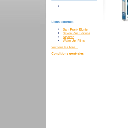
Liens externes
Sam Frank Blunier
Seven Plus Editions
Nipazen
Wake Up! Films
voir tous les liens...
Conditions générales