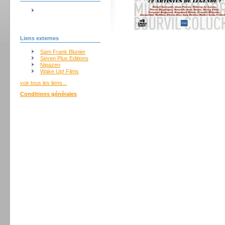
Liens externes
Sam Frank Blunier
Seven Plus Editions
Nipazen
Wake Up! Films
voir tous les liens...
Conditions générales