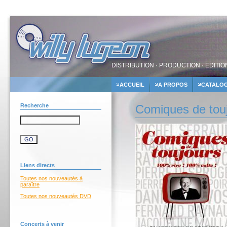
DISTRIBUTION · PRODUCTION · EDITIO
ACCUEIL
A PROPOS
CATALO
Recherche
Comiques de touj
Liens directs
Toutes nos nouveautés à
paraître
Toutes nos nouveautés DVD
Concerts à venir