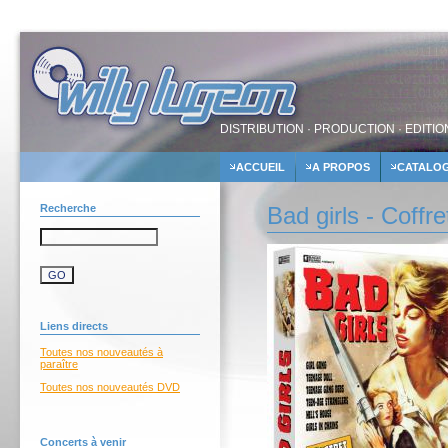
DISTRIBUTION · PRODUCTION · EDITIO
ACCUEIL
A PROPOS
CATALO
Recherche
Bad girls - Coffre
Liens directs
Toutes nos nouveautés à
paraître
Toutes nos nouveautés DVD
Concerts à venir