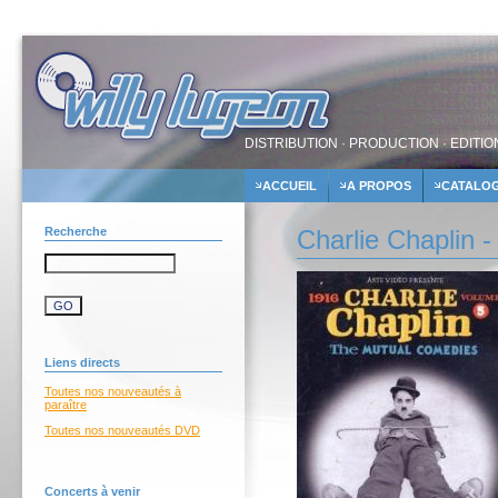
DISTRIBUTION · PRODUCTION · EDITIO
ACCUEIL
A PROPOS
CATALO
Recherche
Charlie Chaplin -
Liens directs
Toutes nos nouveautés à
paraître
Toutes nos nouveautés DVD
Concerts à venir