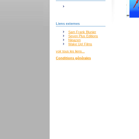
Liens externes
Sam Frank Blunier
Seven Plus Editions
Nipazen
Wake Up! Films
voir tous les liens...
Conditions générales