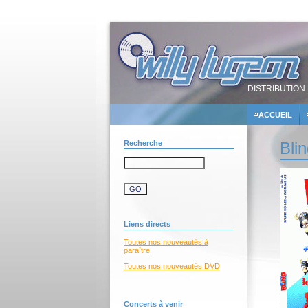
DISTRIBUTION 
ACCUEIL
Recherche
Blin
Liens directs
Toutes nos nouveautés à
paraître
Toutes nos nouveautés DVD
Concerts à venir