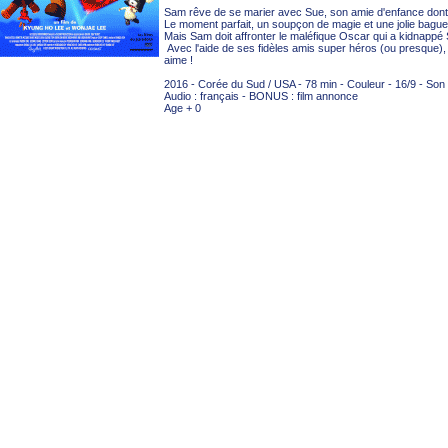
Sam rêve de se marier avec Sue, son amie d'enfance dont il 
Le moment parfait, un soupçon de magie et une jolie bague.
Mais Sam doit affronter le maléfique Oscar qui a kidnappé 
Avec l'aide de ses fidèles amis super héros (ou presque), S
aime !
2016 - Corée du Sud / USA - 78 min - Couleur - 16/9 - Son :
Audio : français - BONUS : film annonce
Age + 0