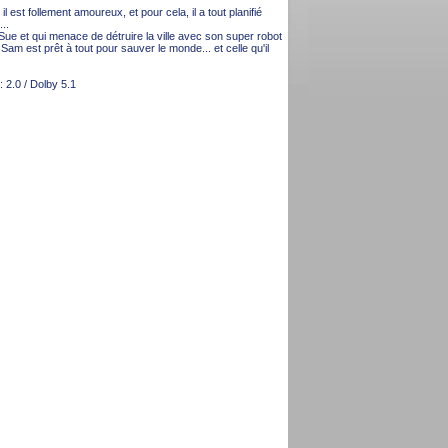
est follement amoureux, et pour cela, il a tout planifié
..
Sue et qui menace de détruire la ville avec son super robot
am est prêt à tout pour sauver le monde... et celle qu'il
 2.0 / Dolby 5.1