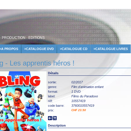
· PRODUCTION · EDITIONS
A PROPOS
CATALOGUE DVD
CATALOGUE CD
CATALOGUE LIVRES
g - Les apprentis héros !
Détails
sortie:
02/2017
genre:
Film d'animation enfant
format:
1 DVD
label:
Films du Paradoxe
réf:
10557419
code barre:
3760010557419
prix:
CHF 23.50
Description