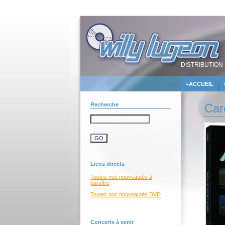
DISTRIBUTION 
ACCUEIL
Recherche
Caro
Liens directs
Toutes nos nouveautés à
paraître
Toutes nos nouveautés DVD
Concerts à venir