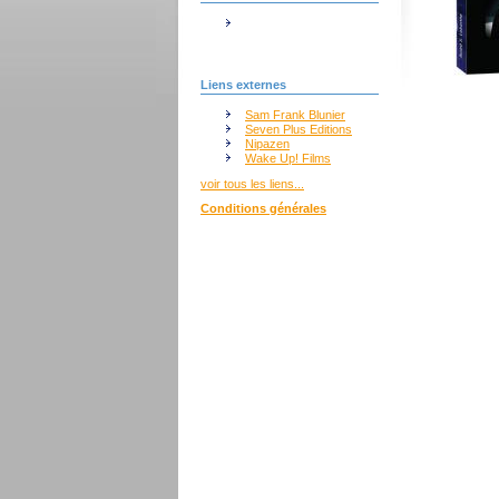
Liens externes
Sam Frank Blunier
Seven Plus Editions
Nipazen
Wake Up! Films
voir tous les liens...
Conditions générales