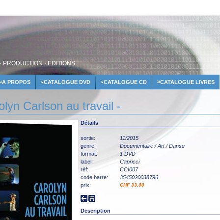
· PRODUCTION · EDITIONS
A PROPOS
CATALOGUE DVD
CATALOGUE CD
CATALOGUE LIVRES
lyn Carlson au travail -
Détails
sortie:
11/2015
genre:
Documentaire / Art / Danse
format:
1 DVD
label:
Capricci
réf:
CCI007
code barre:
3545020038796
prix:
CHF 33.00
Description