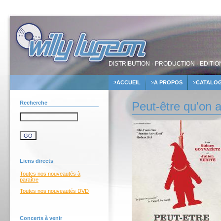
DISTRIBUTION · PRODUCTION · EDITIO
ACCUEIL
A PROPOS
CATALO
Recherche
Peut-être qu'on
Liens directs
Toutes nos nouveautés à
paraître
Toutes nos nouveautés DVD
Concerts à venir