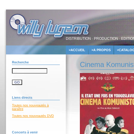
DISTRIBUTION · PRODUCTION · EDITIO
ACCUEIL
A PROPOS
CATALO
Recherche
Cinema Komunisto 
Liens directs
Toutes nos nouveautés à
paraître
Toutes nos nouveautés DVD
Concerts à venir