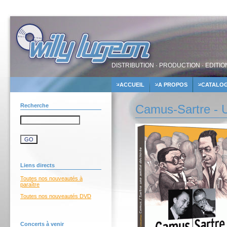
DISTRIBUTION · PRODUCTION · EDITIO
ACCUEIL
A PROPOS
CATALO
Recherche
Camus-Sartre - U
Liens directs
Toutes nos nouveautés à
paraître
Toutes nos nouveautés DVD
Concerts à venir