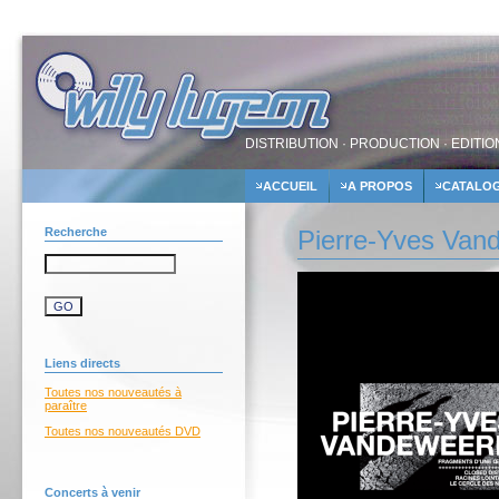
DISTRIBUTION · PRODUCTION · EDITIO
ACCUEIL
A PROPOS
CATALO
Recherche
Pierre-Yves Van
Liens directs
Toutes nos nouveautés à
paraître
Toutes nos nouveautés DVD
Concerts à venir