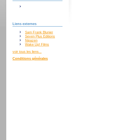
Liens externes
Sam Frank Blunier
Seven Plus Editions
Nipazen
Wake Up! Films
voir tous les liens...
Conditions générales