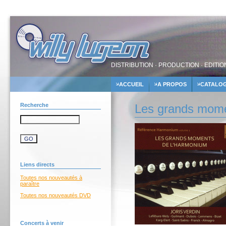
DISTRIBUTION · PRODUCTION · EDITIO
ACCUEIL
A PROPOS
CATALO
Recherche
Les grands momen
Liens directs
Toutes nos nouveautés à
paraître
Toutes nos nouveautés DVD
Concerts à venir