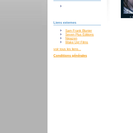
Liens externes
Sam Frank Blunier
Seven Plus Editions
Nipazen
Wake Up! Films
voir tous les liens...
Conditions générales