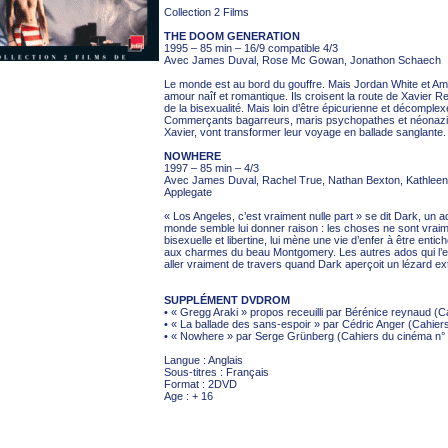
Collection 2 Films
THE DOOM GENERATION
1995 – 85 min – 16/9 compatible 4/3
Avec James Duval, Rose Mc Gowan, Jonathon Schaech
Le monde est au bord du gouffre. Mais Jordan White et Am
amour naîf et romantique. Ils croisent la route de Xavier Red,
de la bisexualité. Mais loin d’être épicurienne et décomple
Commerçants bagarreurs, maris psychopathes et néonazis,
Xavier, vont transformer leur voyage en ballade sanglante.
NOWHERE
1997 – 85 min – 4/3
Avec James Duval, Rachel True, Nathan Bexton, Kathleen 
Applegate
« Los Angeles, c’est vraiment nulle part » se dit Dark, un 
monde semble lui donner raison : les choses ne sont vraim
bisexuelle et libertine, lui mène une vie d’enfer à être enti
aux charmes du beau Montgomery. Les autres ados qui l’ent
aller vraiment de travers quand Dark aperçoit un lézard ext
SUPPLÉMENT DVDROM
• « Gregg Araki » propos receuilli par Bérénice reynaud (
• « La ballade des sans-espoir » par Cédric Anger (Cahier
• « Nowhere » par Serge Grünberg (Cahiers du cinéma n°
Langue : Anglais
Sous-titres : Français
Format : 2DVD
Age : + 16