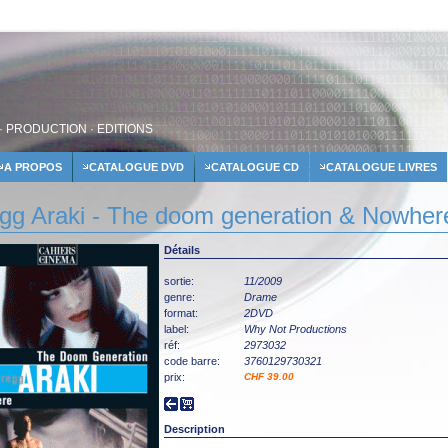
· PRODUCTION · EDITIONS
A PROPOS
CATALOGUE DVD
CATALOGUE CD
CATALOGUE LIVRES
gg Araki - The doom generation & Nowher
Détails
sortie:
11/2009
genre:
Drame
format:
2DVD
label:
Why Not Productions
réf:
2973032
code barre:
3760129730321
prix:
CHF 39.00
Description