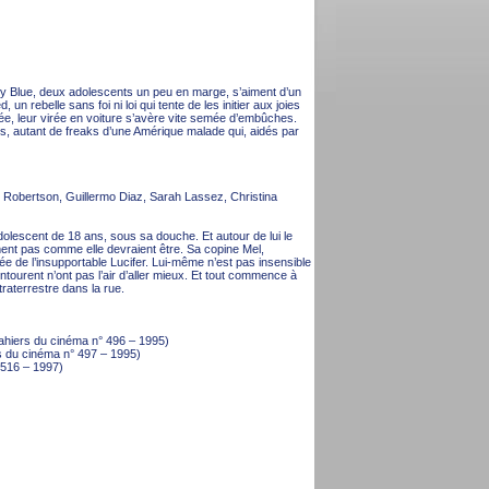
y Blue, deux adolescents un peu en marge, s’aiment d’un
 un rebelle sans foi ni loi qui tente de les initier aux joies
xée, leur virée en voiture s’avère vite semée d’embûches.
 autant de freaks d’une Amérique malade qui, aidés par
Robertson, Guillermo Diaz, Sarah Lassez, Christina
adolescent de 18 ans, sous sa douche. Et autour de lui le
ent pas comme elle devraient être. Sa copine Mel,
chée de l’insupportable Lucifer. Lui-même n’est pas insensible
ourent n’ont pas l’air d’aller mieux. Et tout commence à
raterrestre dans la rue.
Cahiers du cinéma n° 496 – 1995)
s du cinéma n° 497 – 1995)
 516 – 1997)