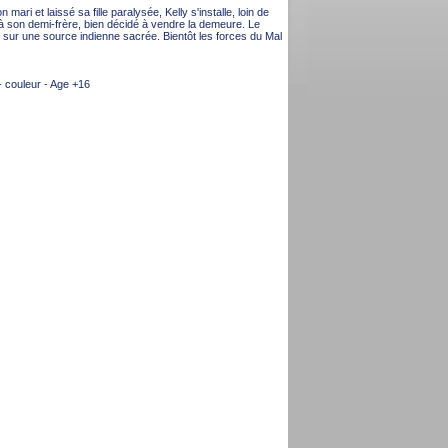
 mari et laissé sa fille paralysée, Kelly s'installe, loin de
t à son demi-frère, bien décidé à vendre la demeure. Le
t sur une source indienne sacrée. Bientôt les forces du Mal
 - couleur - Age +16