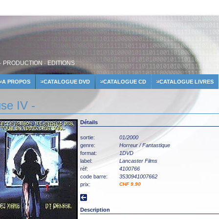
· PRODUCTION · EDITIONS
A PROPOS
CATALOGUE DVD
CATALOGUE CD
CATALOGUE LIVRES
se IV -
Détails
sortie:
01/2000
genre:
Horreur / Fantastique
format:
1DVD
label:
Lancaster Films
réf:
4100766
code barre:
3530941007662
prix:
CHF 9.90
Description